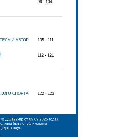
96 - 104
ТЕЛЬ И АВТОР
105 - 111
Й
112 - 121
СКОГО СПОРТА
122 - 123
 ДС/122-пр от 09.09.2025 года).
 должны быть опубликованы
дидата наук.
а.