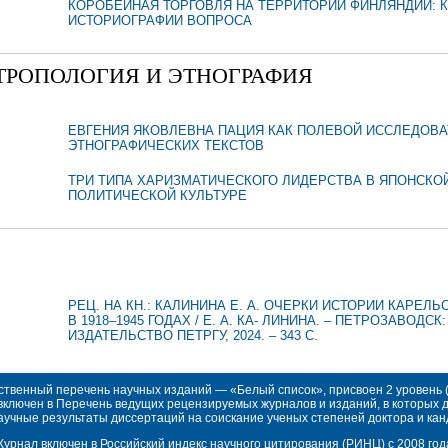
КОРОБЕЙНАЯ ТОРГОВЛЯ НА ТЕРРИТОРИИ ФИНЛЯНДИИ: К
ИСТОРИОГРАФИИ ВОПРОСА
ТРОПОЛОГИЯ И ЭТНОГРАФИЯ
ЕВГЕНИЯ ЯКОВЛЕВНА ПАЦИЯ КАК ПОЛЕВОЙ ИССЛЕДОВА
ЭТНОГРАФИЧЕСКИХ ТЕКСТОВ
ТРИ ТИПА ХАРИЗМАТИЧЕСКОГО ЛИДЕРСТВА В ЯПОНСКО
ПОЛИТИЧЕСКОЙ КУЛЬТУРЕ
РЕЦ. НА КН.: КАЛИНИНА Е. А. ОЧЕРКИ ИСТОРИИ КАРЕЛЬ
В 1918–1945 ГОДАХ / Е. А. КА- ЛИНИНА. – ПЕТРОЗАВОДСК:
ИЗДАТЕЛЬСТВО ПЕТРГУ, 2024. – 343 С.
твенный перечень научных изданий — «Белый список», присвоен 2 уровень (№
 включен в Перечень ведущих рецензируемых журналов и изданий, в которых
учные результаты диссертаций на соискание ученых степеней доктора и кан
урнал включен в Российский индекс научного цитирования (РИНЦ) с 2008 год