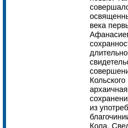
совершало
освященны
века перв
Афанасие
сохраннос
длительно
свидетель
совершени
Кольского
архаичная
сохранени
из употреб
благочини
Кола. Све