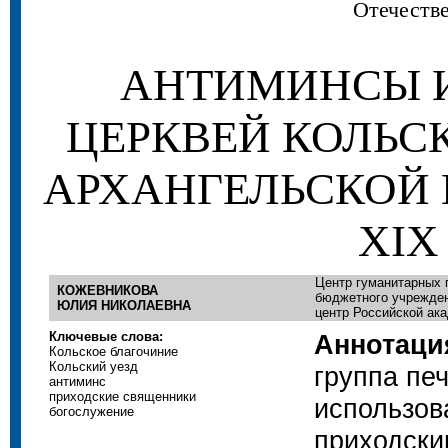
Отечеств
АНТИМИНСЫ 
ЦЕРКВЕЙ КОЛЬС
АРХАНГЕЛЬСКОЙ 
XIX
Центр гуманитарных 
КОЖЕВНИКОВА
бюджетного учрежден
ЮЛИЯ НИКОЛАЕВНА
центр Российской ак
Ключевые слова:
Аннотаци
Кольское благочиние
Кольский уезд
группа пе
антиминс
приходские священники
использов
богослужение
приходски