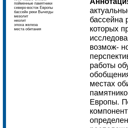
Аннотаци
пойменные памятники
северо-восток Европы
актуальны
бассейн реки Вычегды
мезолит
бассейна 
неолит
эпоха железа
которых п
места обитания
исследова
возмож- н
перспекти
работы об
обобщения
местах об
памятнико
Европы. П
компонент
определен