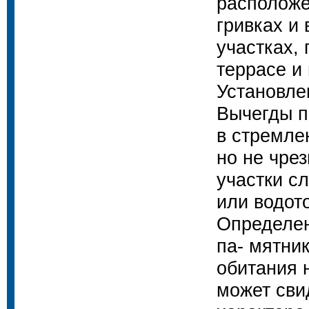
расположе
гривках и
участках,
террасе и 
Установлен
Вычегды п
в стремле
но не чре
участки сл
или водот
Определен
па- мятни
обитания 
может сви