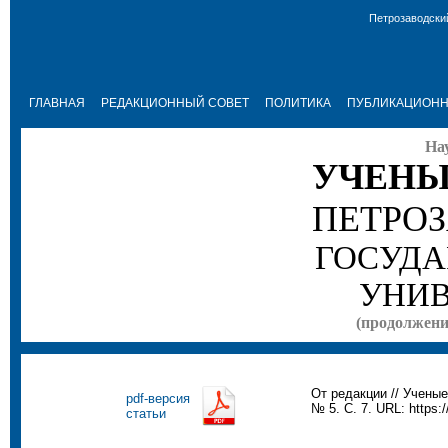
Петрозаводски
ГЛАВНАЯ
РЕДАКЦИОННЫЙ СОВЕТ
ПОЛИТИКА
ПУБЛИКАЦИОНН
На
УЧЕНЫ
ПЕТРО
ГОСУДА
УНИВ
(продолжение
От редакции // Ученые
pdf-версия
№ 5. С. 7. URL: https:/
статьи