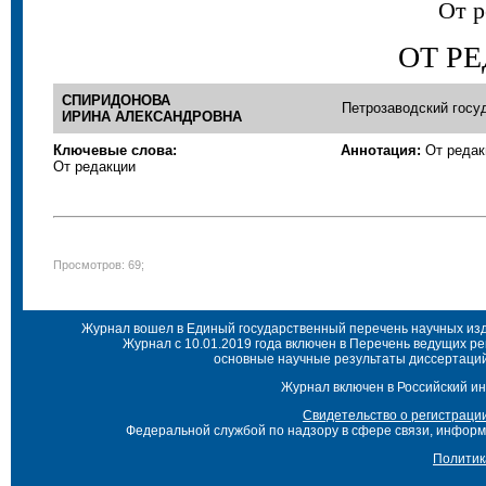
От р
ОТ Р
СПИРИДОНОВА
Петрозаводский госу
ИРИНА АЛЕКСАНДРОВНА
Ключевые слова:
Аннотация:
От редак
От редакции
Просмотров: 69;
Журнал вошел в Единый государственный перечень научных изда
Журнал с 10.01.2019 года включен в Перечень ведущих р
основные научные результаты диссертаций 
Журнал включен в Российский ин
Свидетельство о регистраци
Федеральной службой по надзору в сфере связи, инфор
Политик