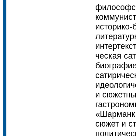
философск
коммунист
историко-
литератур
интертекс
ческая са
биографие
сатиричес
идеологич
и сюжетны
гастроном
«Шарманка
сюжет и с
политичес