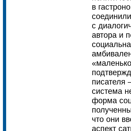
в гастрон
соединили
с диалоги
автора и 
социальна
амбивален
«маленько
подтвержд
писателя 
система н
форма соц
полученны
что они в
аспект са