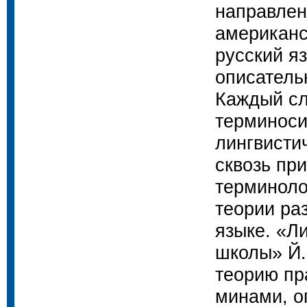
направлен
американс
русский я
описатель
Каждый сл
терминоси
лингвисти
сквозь пр
терминоло
теории ра
языке. «Л
школы» Й.
теорию пр
минами, о