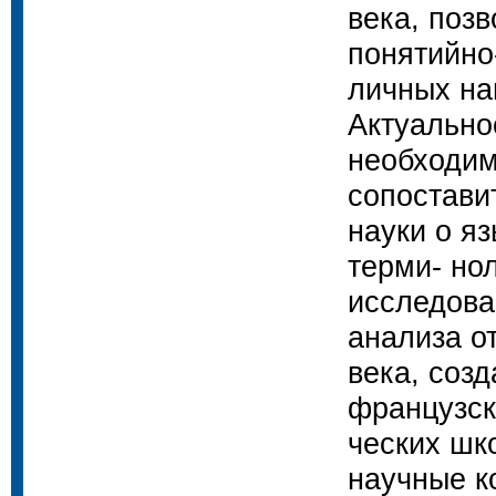
века, поз
понятийно
личных на
Актуально
необходим
сопостави
науки о я
терми- но
исследова
анализа о
века, соз
французск
ческих шк
научные к